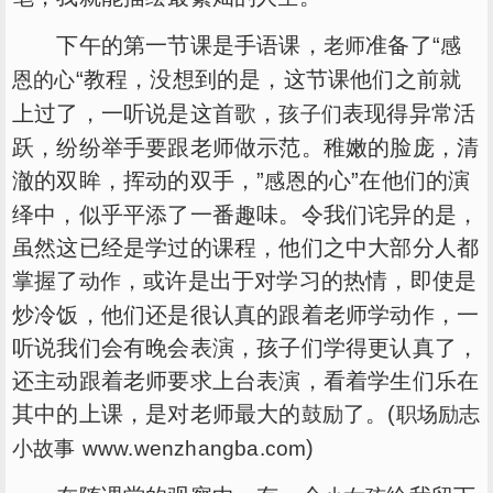
下午的第一节课是手语课，
准备了“
老师
感
“教程，没想到的是，这节课他们之前就
恩的心
上过了，一听说是这首歌，
表现得异常活
孩子们
跃，纷纷举手要跟老师做示范。稚嫩的脸庞，清
澈的双眸，挥动的双手，”
的心”在他们的演
感恩
绎中，似乎平添了一番趣味。令我们诧异的是，
虽然这已经是学过的课程，他们之中大部分人都
掌握了
，或许是出于对学习的热情，即使是
动作
炒冷饭，他们还是很认真的跟着老师学动作，一
听说我们会有晚会表演，孩子们学得更认真了，
还主动跟着老师要求上台表演，看着学生们乐在
其中的上课，是对老师最大的
了。(
鼓励
职场励志
)
小故事
www.wenzhangba.com