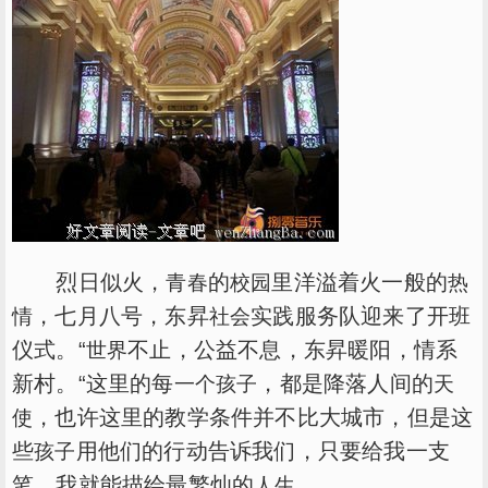
烈日似火，
的
里洋溢着火一般的
青春
校园
热
，七月八号，东昇
实践服务队迎来了开班
情
社会
仪式。“
不止，公益不息，东昇暖阳，情系
世界
新村。“这里的每
，都是降落人间的
一个孩子
天
，也许这里的教学条件并不比大城市，但是这
使
些
用他们的行动告诉我们，只要给我一支
孩子
笔，我就能描绘最繁灿的
。
人生