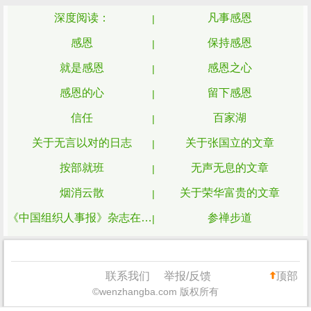
深度阅读：
凡事感恩
感恩
保持感恩
就是感恩
感恩之心
感恩的心
留下感恩
信任
百家湖
关于无言以对的日志
关于张国立的文章
按部就班
无声无息的文章
烟消云散
关于荣华富贵的文章
《中国组织人事报》杂志在线阅读
参禅步道
沧桑的面容
诸如此类相关的文章
感人的爱情文章
关于少不得的文章
联系我们
举报/反馈
顶部
©wenzhangba.com 版权所有
你当温柔却有力量杂志
小孩的童年