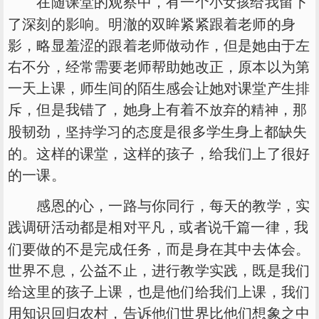
在随课堂的观察中，有一个
给我留下
小女孩
了深刻的影响。明澈的双眸紧紧跟着老师的身
影，略显羞涩的跟着老师做动作，但是她由于左
右不分，经常需要老师帮助她改正，原本以为第
一天上课，师生间的陌生感会让她对课堂产生排
斥，但是我错了，她身上有着不
的
，那
放弃
精神
股韧劲，
学习的
是很多学生身上都缺失
坚持
态度
的。这样的课堂，这样的孩子，给我们上了很好
的一课。
感恩的心，一路与你同行，每天的教学，实
践调研活动都是相对
，或者说千篇一律，我
平凡
们要做的不是完成任务，而是身在其中去体会。
世界不息，公益不止，进行教学实践，既是我们
给这里的孩子上课，也是他们给我们上课，我们
用知识回归农村，告诉他们世界比他们想象之中