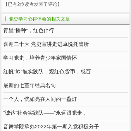
【已有2位读者发表了评论】
条被子”的故事，生动见证了中国共产党人与人
民群众荣辱与共、风雨同舟的鱼水深情，深刻诠
┃ 党史学习心得体会的相关文章
释了中国共产党人全心全意为人民服务的根本宗
青里“播种”，红色伴行
旨。学习党史，我们就要汲取革命先辈同人民群
众心心相印、患难与共的光荣传统，进而高举人
喜迎二十大 党史宣讲走进卓悦托管所
民至上，始终保持同人民风雨同舟、血脉相通、
学习党史，培养青少年家国情怀
生死与共的情怀，做到牢记全心全意为人民服务
的根本宗旨，在悟初心、担使命中，始终把人民
红帆“岭”航实践队：观红色货币，感百
对美好生活的向往作为自己的奋斗目标。
最新的七堇年经典名句
学史力行，党员干部要从优秀榜样、先进模
范身上汲取奋斗营养，点亮“力行之灯”，实现身
一个人，恍如亮在人间的一盏灯
体力行，知行合一。学以致用是真学、知行合一
“诚达”社会实践队——“永远跟党走，
是真知。党员干部们要学习先进典型，做到见贤
思齐，从党史中寻找理论滋养、精神支柱以及模
音舞学院承办2022年第一期入党积极分子