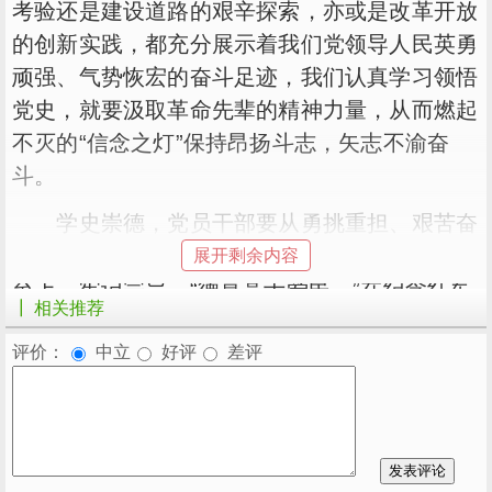
考验还是建设道路的艰辛探索，亦或是改革开放
的创新实践，都充分展示着我们党领导人民英勇
顽强、气势恢宏的奋斗足迹，我们认真学习领悟
党史，就要汲取革命先辈的精神力量，从而燃起
不灭的“信念之灯”保持昂扬斗志，矢志不渝奋
斗。
学史崇德，党员干部要从勇挑重担、艰苦奋
斗中汲取为民情怀，点亮“崇德之灯”，高举人民
展开剩余内容
至上，牢记宗旨。“德莫高于爱民。”在纪念红军
┃ 相关推荐
长征胜利80周年大会上，总书记讲述了发生在
湖南汝城县的“半条被子”的感人故事。红军长征
评价：
中立
好评
差评
时期，3名女红军借宿在湖南汝城县沙洲村村民
徐解秀家中，见到徐家家境贫寒，连床御寒的被
子都没有，临走时，女红军用剪刀把自己仅有的
一床被子剪开，将半条被子留给了徐解秀。“半