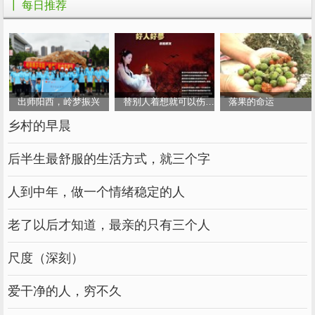
┃ 每日推荐
不禁对着缥缈的月宫心神向往！
中秋啊，中秋！
我为你欢喜，
出师阳西，岭梦振兴
替别人着想就可以伤害别人吗
落果的命运
感谢你让亲人共享天伦，
乡村的早晨
感谢你让人间充满温情，
后半生最舒服的生活方式，就三个字
感谢你让生活充满幸福，
人到中年，做一个情绪稳定的人
感谢你让生命充满期待！
老了以后才知道，最亲的只有三个人
篇四：福建中秋作文题目
尺度（深刻）
2016年厦门中考作文题目：那些年，
_______相伴/洄游
爱干净的人，穷不久
题目一：