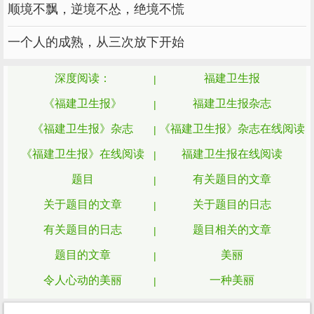
顺境不飘，逆境不怂，绝境不慌
题目大约是：鱼儿有种洄游本领，死都要回
一个人的成熟，从三次放下开始
到自己的出生地;人也可以有精神上的洄游，回
到过去，每次洄游都是一次成长和进步。
深度阅读：
福建卫生报
要求以《洄游》为题，写一篇文章。
《福建卫生报》
福建卫生报杂志
《福建卫生报》杂志
《福建卫生报》杂志在线阅读
题目二：
《福建卫生报》在线阅读
福建卫生报在线阅读
题目：那些年，_______相伴。
题目
有关题目的文章
要求自己填上词，以此为题，写作文。
关于题目的文章
关于题目的日志
篇五：福建中秋作文题目
有关题目的日志
题目相关的文章
2016年辽宁丹东中考作文题目：_______
题目的文章
美丽
路上洒满阳光
令人心动的美丽
一种美丽
人生路上有我们成长的足迹、拼搏的汗水、
一生的美丽
真正的美丽