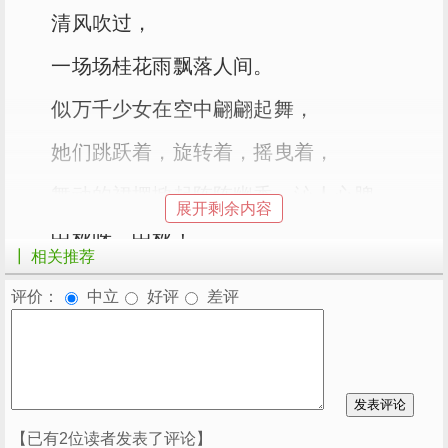
清风吹过，
一场场桂花雨飘落人间。
似万千少女在空中翩翩起舞，
她们跳跃着，旋转着，摇曳着，
舞动的裙摆掀起阵阵幽香，沁人心脾。
展开剩余内容
中秋呀，中秋！
┃ 相关推荐
圆月为你明亮。
评价：
中立
好评
差评
在那皎洁的月光下，
家家户户高朋满座，欢声笑语，
大家举杯邀月，共啖美食，畅谈古今。
【已有2位读者发表了评论】