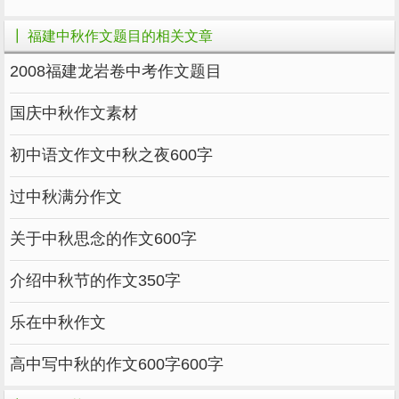
朦胧的夜色里，
┃ 福建中秋作文题目的相关文章
吃醉了酒的月儿，
2008福建龙岩卷中考作文题目
偷偷藏在了云纱之后。
国庆中秋作文素材
中秋呀，中秋！
初中语文作文中秋之夜600字
神话为你赞颂。
一个又一个美丽的传说，
过中秋满分作文
演绎着动人的故事，流传千古。
关于中秋思念的作文600字
月兔捣药，嫦娥奔月，吴刚伐桂……
介绍中秋节的作文350字
树下的孩子托着腮，
乐在中秋作文
沐浴着柔和的月光，
高中写中秋的作文600字600字
品尝着香甜的月饼，