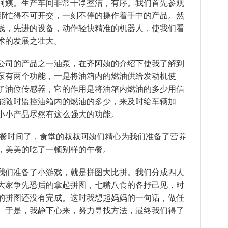
阿姨。生产车间非常干净整洁，有序。我们首先参观
那忙得不可开交，一刻不停的操作着手中的产品。然
线，先进的设备，动作轻快精准的机器人，使我们看
术的发展之壮大。
司的产品之一油泵，在齐阿姨的介绍下使我了解到
泵有两个功能，一是将油箱内的燃油供给发动机使
了油位传感器，它的作用是将油箱内燃油的多少用信
能随时监控油箱内的燃油的多少，来及时给车辆加
小小产品尽然有这么强大的功能。
餐时间了，食堂的叔叔阿姨们精心为我们准备了营养
，美美的吃了一顿别样的午餐。
们准备了小游戏，就是拼图大比拼。我们分成四人
大家争先恐后的拿起拼图，七嘴八食的各抒己见，时
的拼图还没有完成。这时我想起妈妈的一句话，做任
。于是，我静下心来，努力寻找方法，最终我们得了