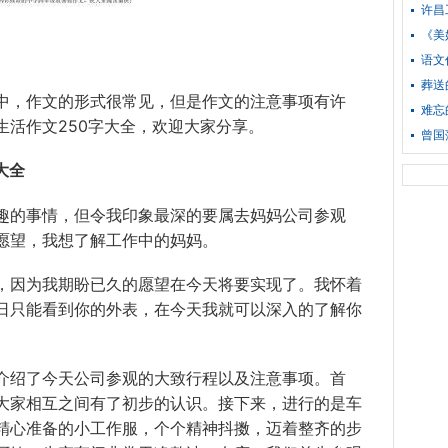
许昌
《美
语文
葬送
中，
作文
的形式很常见，但是作文的注意事项有许
难忘
活作文250字
大全
，欢迎大家分享。
曾国
大全
的事情，但令我印象最深的要属去
妈妈
公司参观
愿望，我想了解工作中的妈妈。
因为我期盼已久的愿望在今天将要实现了。我怀着
日只能看到你的外表，在今天我就可以深入的了解你
绍了今天公司参观的大致行程以及注意事项。首
大家相互之间有了初步的认识。接下来，进行的是车
精心准备的小工作服，个个精神抖擞，迈着整齐的步