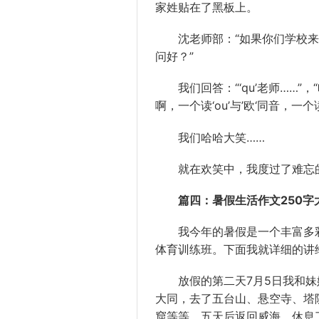
家姓贴在了黑板上。
沈老师部：“如果你们学校来了两
问好？”
我们回答：“‘qu’老师……”
啊，一个读‘ou’与’欧‘同音，一个读‘
我们哈哈大笑……
就在欢笑中，我度过了难忘
篇四：暑假生活作文250字
我今年的暑假是一个丰富多彩
体育训练班。下面我就详细的讲
放假的第二天7月5日我和妹
大同，去了五台山、悬空寺、塔
窟等等，五天后返回威海。休息