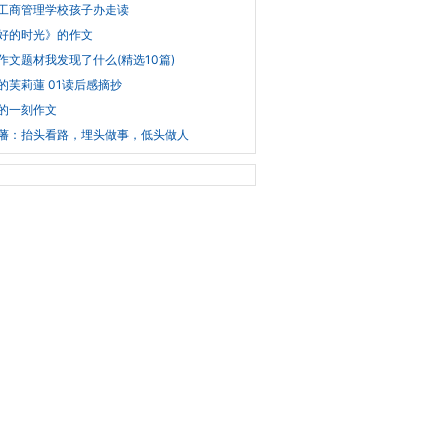
工商管理学校孩子办走读
好的时光》的作文
作文题材我发现了什么(精选10篇)
的芙莉蓮 01读后感摘抄
的一刻作文
藩：抬头看路，埋头做事，低头做人