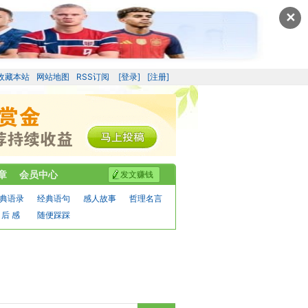
✕
收藏本站
网站地图
RSS订阅
[登录]
[注册]
章
会员中心
发文赚钱
典语录
经典语句
感人故事
哲理名言
 后 感
随便踩踩