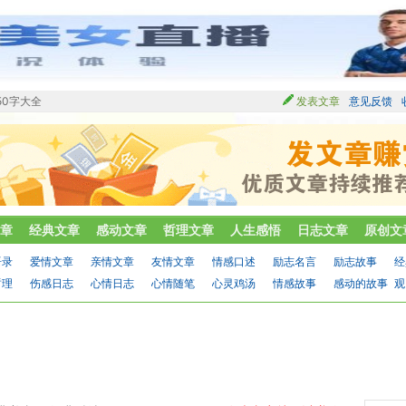
50字大全
发表文章
意见反馈
章
经典文章
感动文章
哲理文章
人生感悟
日志文章
原创文
语录
爱情文章
亲情文章
友情文章
情感口述
励志名言
励志故事
经
哲理
伤感日志
心情日志
心情随笔
心灵鸡汤
情感故事
感动的故事
观