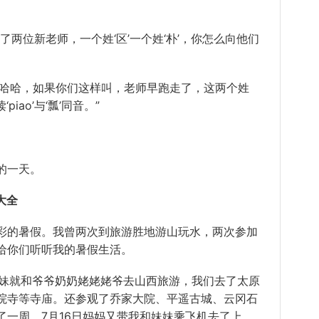
位新老师，一个姓‘区’一个姓‘朴’，你怎么向他们
，“哈哈，如果你们这样叫，老师早跑走了，这两个姓
piao’与‘瓢’同音。”
的一天。
大全
的暑假。我曾两次到旅游胜地游山玩水，两次参加
给你们听听我的暑假生活。
妹就和爷爷奶奶姥姥姥爷去山西旅游，我们去了太原
院寺等寺庙。还参观了乔家大院、平遥古城、云冈石
了一周，7月16日妈妈又带我和妹妹乘飞机去了上