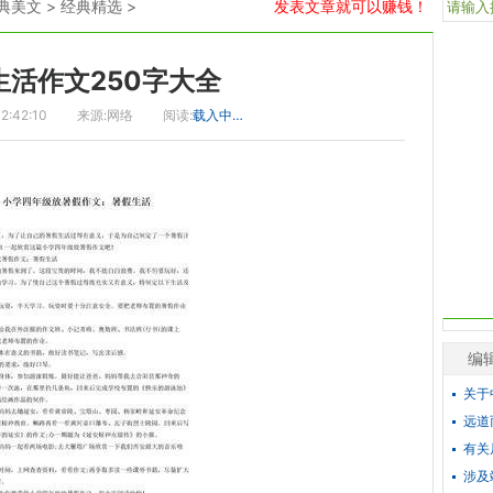
典美文
>
经典精选
>
发表文章就可以赚钱！
生活作文250字大全
2:42:10
来源:网络
阅读:
载入中…
编
关于
远道
有关
涉及