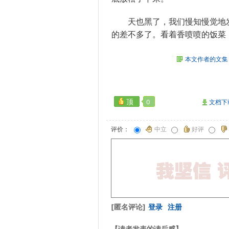
天也黑了，我们慢知慢觉地发
的差不多了。看着香喷喷的饭菜
本文作者的文集
顶
0
文档下
评价：
中立
好评
[匿名评论]
登录
注册
【读者发表的读后感】