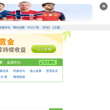
✕
收藏本站
网站地图
RSS订阅
[登录]
[注册]
章
会员中心
发文赚钱
典语录
经典语句
感人故事
哲理名言
 后 感
随便踩踩