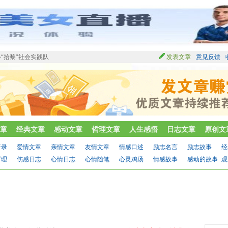
“拾黎”社会实践队
发表文章
意见反馈
章
经典文章
感动文章
哲理文章
人生感悟
日志文章
原创文
语录
爱情文章
亲情文章
友情文章
情感口述
励志名言
励志故事
经
哲理
伤感日志
心情日志
心情随笔
心灵鸡汤
情感故事
感动的故事
观