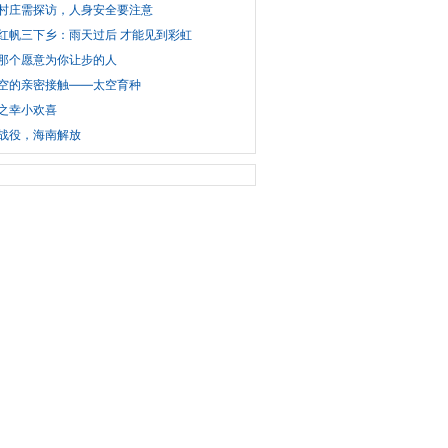
村庄需探访，人身安全要注意
红帆三下乡：雨天过后 才能见到彩虹
那个愿意为你让步的人
空的亲密接触——太空育种
之幸小欢喜
战役，海南解放