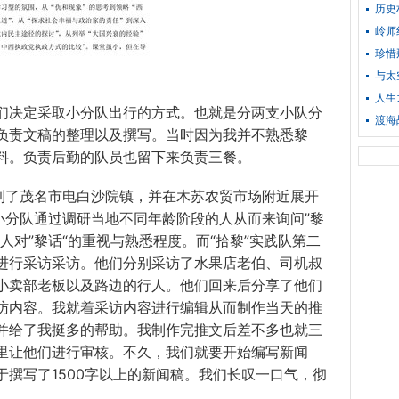
历史
岭师
珍惜
与太
人生
决定采取小分队出行的方式。也就是分两支小队分
渡海
负责文稿的整理以及撰写。当时因为我并不熟悉黎
料。负责后勤的队员也留下来负责三餐。
了茂名市电白沙院镇，并在木苏农贸市场附近展开
小分队通过调研当地不同年龄阶段的人从而来询问”黎
人对”黎话“的重视与熟悉程度。而“拾黎”实践队第二
进行采访采访。他们分别采访了水果店老伯、司机叔
小卖部老板以及路边的行人。他们回来后分享了他们
访内容。我就着采访内容进行编辑从而制作当天的推
并给了我挺多的帮助。我制作完推文后差不多也就三
里让他们进行审核。不久，我们就要开始编写新闻
撰写了1500字以上的新闻稿。我们长叹一口气，彻