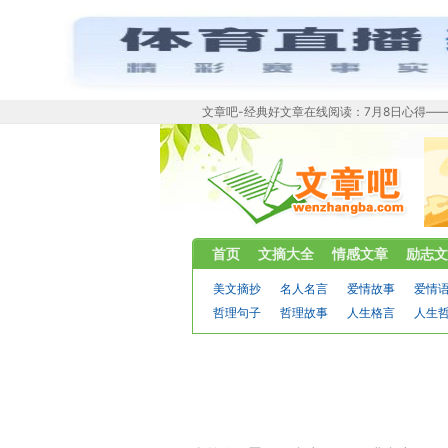
文章吧-经典好文章在线阅读：7月8日心得——
首页
文摘大全
情感文章
励志文
美文摘抄
名人名言
爱情故事
爱情
哲理句子
哲理故事
人生格言
人生