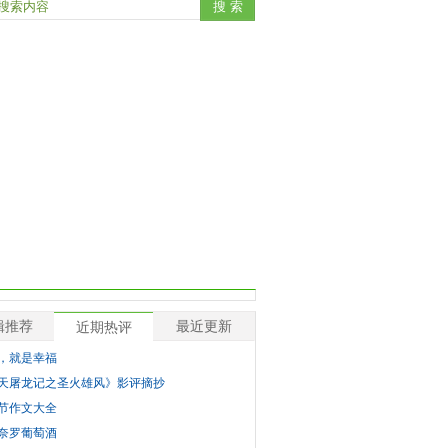
辑推荐
最近更新
近期热评
，就是幸福
天屠龙记之圣火雄风》影评摘抄
节作文大全
奈罗葡萄酒