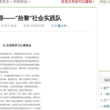
典美文
>
经典精选
>
发表文章就可以赚钱！
得——“拾黎”社会实践队
作者:许海迪
来源:小呢吧推荐
阅读:
载入中…
编
放下
《倚
六一
布鲁