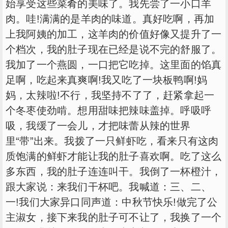
始享受这些菜肴的美味了。我先尝了一小口羊
肉。哇!满满的是羊肉的味道。真好吃啊，再加
上我阿姨的加工，这羊肉的价值好像又提升了一
个档次，我的肚子现在已经是说不完的舒服了。
我加了一个燕圆，一口把它吃掉。这里面的馅真
足啊，吃起来真爽啊!我又吃了一块板鸭啊!妈
妈，太辣啦!不行，我坚持不了了，赶紧拿起一
个冬枣使劲啃。想用甜味把辣味盖掉。呼吸呼
吸，我缓了一会儿，才把味蕾从辣的世界
里“带”出来。我拨了一只鲜虾吃，看来只有这肉
质饱满的鲜虾才能让我的肚子喜欢啊。吃了这么
多东西，我的肚子连连叫干。我倒了一杯橙汁，
跟大家说：来我们干杯吧。我喊道：三、二、
一!我们大家异口同声道：中秋节快乐!做完了公
主淑女，接下来我的肚子可不让了，我换了一个