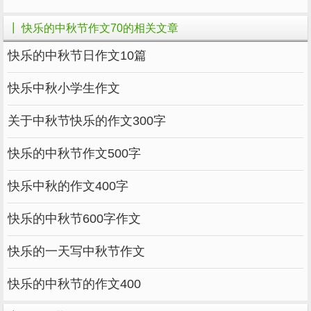
今天，是一年一度的中秋节。我们一家来到
了姑姑家吃团圆饭，来的人还有我大伯一家和我
┃ 快乐的中秋节作文70的相关文章
表舅舅一家。吃完团圆饭后，大人们就开始聊天
快乐的中秋节日作文10篇
了。趁这个机会，鹏宇哥哥问妈妈：“舅妈，我
带奕涵还有成豪舅舅去楼下的篮球场打篮球，可
快乐中秋小学生作文
以吗?”“可以，你们去吧!”妈妈微笑着爽快地答应
关于中秋节快乐的作文300字
了。于是，我们拿起篮球就下楼去了。 到了篮
球场，我们就开始打了。虽然我跑起来有些吃
快乐的中秋节作文500字
力，(因为口袋里面有一包月饼)。我知道肯定待
快乐中秋的作文400字
会儿我们篮球打着打着，月亮就转到我们这边来
了。所以月亮还没来，我们只能打球，我还进了
快乐的中秋节600字作文
好多个球呢!
快乐的一天写中秋节作文
果然，不出我所料，打着打着，我的头不自
觉地往天上一看，哇!月亮是什么时候到我们这
快乐的中秋节的作文400
边来的?我看着月亮，居然不知道球从我的脚下