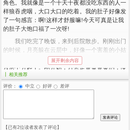
角色。我就像是一个十天十夜都没吃东西的人一
样狼吞虎咽，大口大口的吃着。我的肚子好像发
了一句感言：啊!这样才舒服嘛!今天可真是让我
的肚子大饱口福了一次呀!
我们吃完了晚饭，来到后院散步。刚刚出门
的时候，月亮躲在云层中，好像一个害羞的小姑
娘。过了会，我再次抬起头，发现月亮慢慢的从
展开剩余内容
云层中升起了。刚开始，月亮是金黄金黄的，慢
┃ 相关推荐
慢的向上升着，越升越高，颜色也越来越白。当
它升到最高处，就在那一刻，月亮变得更白更亮
评价：
中立
好评
差评
了。像个大玉盘一样高高的挂在天空。
篇二：快乐的中秋节作文70
快乐的中秋节作文400字 快乐的中秋节
【已有2位读者发表了评论】