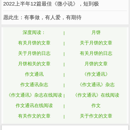
我一到哥哥家，哥哥就跑了上来大喊一
2022上半年12篇最佳《微小说》，短到极
声：“哈，是机器人！”我帮哥哥开了开关，就和
愿此生：有事做，有人爱，有期待
哥哥一起玩起机器人来了。
深度阅读：
月饼
玩了一会儿又觉得没劲起来了，我们就跑到
楼上一起玩大富翁。哥哥说：“我们玩大富翁游
有关月饼的文章
关于月饼的文章
戏棋吧！”我也很同意了。玩着玩着，忽然，听
关于月饼的日志
有关月饼的日志
到有人叫吃饭了。
月饼相关的文章
月饼的文章
到了中午，我又和哥哥去玩棋了。玩了好
作文通讯
《作文通讯》
久，眼看哥哥就要输了，可是哥哥说：“我们玩
作文通讯杂志
《作文通讯》杂志
其他的吧！”我看了看手表，大叫一声：“啊，已
《作文通讯》杂志在线阅读
《作文通讯》在线阅读
经到是下午了！”
作文通讯在线阅读
作文
哥哥只好去写作业了，我拿了一本课外书，
有关作文的文章
关于作文的文章
名叫《茶奶奶、猫和茶壶》，我讲给妈妈听。我
关于作文的日志
有关作文的日志
先讲了《丑娃阿希松先生》的故事。在这个故事