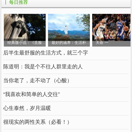
┃ 每日推荐
滚了过去。我说：”我先不跟你们打篮球了，因
为我想赏月。行吗?““可是你又没有带月饼
呀?”他们问。“我带了!”我笑道。“好吧。“他们只
好回去继续打篮球了。我拿出月饼，然后就坐在
长椅上边吃月饼边赏月。过了一会儿，他们也不
经典微小说：《丢脸的父亲》
最好的涵养：生活朴素、心态平和、言行收敛
天命 一
打篮球，然后到我这里来跟我一起赏月了。我觉
后半生最舒服的生活方式，就三个字
得今年的月亮不是很圆，而且还是若隐若现的，
陈道明：我是个不往人群里走的人
还没有很白很白，很像是黄色的。
过了一会儿，我就回去了。今天的中秋节真
当你老了，走不动了（心酸）
快乐呀!
“我喜欢和简单的人交往”
篇三：快乐的中秋节作文70
心生泰然，岁月温暖
今天是中秋节，我很开心，因为今天我要到
很现实的两性关系（必看！）
哥哥家去过中秋啦！