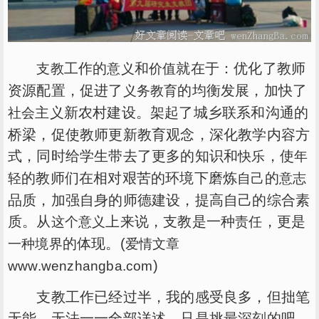
工作的
和
就在于：优化了教师
支教
意义
价值
资源配置，促进了
的均衡发展，加快了
义务
教育
主义新农村建设。架起了城乡联系和沟通的
社会
桥梁，促使教师更新教育观念，深化教学内容方
式，同时给学生带去了更多的知识和
，使
快乐
年
的教师们在相对艰苦的环境下磨炼
的
轻
自己
意志
品质，加强自身的师德建设，提高自己的综合素
质。从
上来说，支教是一种
，更是
这个意义
责任
的体现。(
一种境界
爱情文章
)
www.wenzhangba.com
支教工作已经过半，我的感受良多，但拙笔
无能，无法一一全部详述。只是挑最深刻的吧。