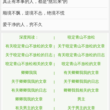
真正有本事的人，都是“熬出来”的
在就做这件事。殿下在出城‘追杀’您的几日里，
亲笔写下这封揭露先帝丑事的罪文，交给了小
顺境不飘，逆境不怂，绝境不慌
人。”
爱干净的人，穷不久
“或许殿下根本没思量活着回去，所以什么
都交代好了，包括与手底下的朝臣。他的死，便
深度阅读：
咬定青山不放松
是除去罪文与匣子，搭给大周的第三块板子，越
有关咬定青山不放松的文章
关于咬定青山不放松的文章
惨烈越够力道。而他在文书里提到的，关于您的
关于咬定青山不放松的日志
有关咬定青山不放松的日志
部分，也够给您正名，加上朝臣的支持，一定能
咬定青山不放松相关的文章
咬定青山不放松的文章
换您回去辅佐十三殿下。他不想逼十三殿下长
卿卿我我
有关卿卿我我的文章
大，却不得不这样，希望您能晚几年再养老，陪
小殿下走过最难的一段路吧。” 泪，就在两人大
关于卿卿我我的文章
关于卿卿我我的日志
义托付之中悄悄落了下来。 作者说：“现实中，
有关卿卿我我的日志
卿卿我我相关的文章
渺小的个体注定无法对抗历史，但既然是小说，
卿卿我我的文章
男主
我想在不过分夸张的情况下允许这样的英雄主
有关男主的文章
关于男主的文章