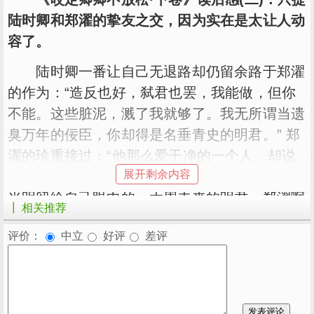
陆时卿和郑濯的挚友之交，因为实在是太让人动
容了。
陆时卿一番让自己无退路却仍留余路于郑濯
的作为：“造反也好，弑君也罢，我能做，但你
不能。这些脏泥，溅了我就够了。我无所谓当遗
臭万年的佞臣，你却得是名垂青史的明君。” 郑
濯的珍重接过：“他那么爱干净的一个人，却说
展开剩余内容
无所谓千夫所指，遗臭万年，只为把熠熠濯濯的
光明留给自己眼中的，大周未来的明君。郑濯啊
┃ 相关推荐
郑濯，你要对得起。” 在最后事态发展逃离预想
评价：
中立
好评
差评
又果断对陆时卿做出的另一番托付：“殿下说，
您离京前夜曾交给他一个匣子，匣子里放了记载
有先帝种种脏事的文书，包括一系列罪证。他起
始没明白您的意思，因为这个匣子是废的，它里