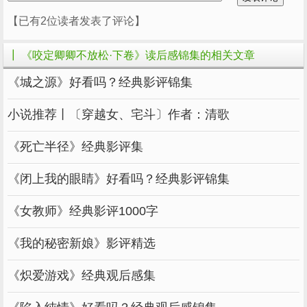
头的东西再确凿也无用，滔天的证也治不了当今
【已有2位读者发表了评论】
圣人的罪。可他后来想通了，您做了一场造反的
戏，扶他上位，这是非常时期的非常手段，这个
┃ 《咬定卿卿不放松·下卷》读后感锦集的相关文章
手段能够成就殿下，却不能挽救大周。而那个看
《城之源》好看吗？经典影评锦集
起来暂无用处的匣子，才是大周的命脉。” “他在
与您的这场戏里，扮演了一个尊父的孝子，他的
小说推荐丨〔穿越女、宅斗〕作者：清歌
一举一动，都代表着对先帝的认同。他得位不
《死亡半径》经典影评集
正，所以必须靠这份认同，这份父子情深服众，
而这一点，却与您和他一直以来的理想背道而
《闭上我的眼睛》好看吗？经典影评锦集
驰。” “先帝驾崩了，但真相还未大白天下，如果
《女教师》经典影评1000字
殿下始终把这场戏演下去，大周的后世子孙永远
不会知道，这个国家到底为何积弱至此，永远不
《我的秘密新娘》影评精选
会懂得真正的为君之道。他们只会记得，先帝时
《炽爱游戏》经典观后感集
期，有个权臣造反，差点害得王朝改姓，所以，
他们会继续走上先帝走过的‘权术之路’。而同样