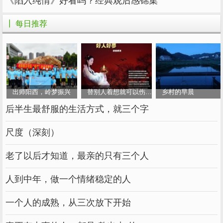
《陷入纯情》好看吗？经典观后感锦集
的，朝臣们也会继续深陷党争。如此，哪怕大周
侥幸熬过了殿下这一代，也很快会走到亡国的境
┃ 每日推荐
地。” “您明白这一点，因此将匣子交给他，期许
他终有一日能够站稳脚跟，能够不惧‘得位不
正’的骂名，能够有底气做一个前无古人的帝
王，后无来者的儿子，令先帝罪恶昭然若揭，唤
出师阳西，岭梦振兴
替别人着想就可以伤害别人吗
乡村的早晨
醒麻木不仁的朝臣与天下人。这样，大周才真正
后半生最舒服的生活方式，就三个字
有了希望。” “您那么相信他，他却说不能相信自
己。他想对得起您，可三年五年，人心易变，坐
尺度（深刻）
在那么高的位子，再烫的血也可能慢慢冷却。多
老了以后才知道，最亲的只有三个人
年后再要揭示先帝罪证，就等于亲手推翻这些年
的自己。当他被累累权势拥簇，还能有如今这份
人到中年，做一个情绪稳定的人
一往无前的血气，拿起那个匣子吗？” “这场戏一
旦演了，就可能再也走不出来。所以他想，不能
一个人的成熟，从三次放下开始
等，大周也等不起了，既然总该由他来，不如现