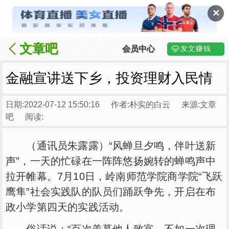
✕
文章吧
会员中心
发文赚钱
金融宣讲送下乡，投资理财入民情
日期:2022-07-12 15:50:16
作者:朴实的白云
来源:文章
吧
阅读:
（通讯员朱露露）“风蝉旦夕鸣，伴叶送新
声”，一天的忙碌在一阵阵悠扬婉转的蝉鸣声中
拉开帷幕。7月10日，岭南师范学院商学院“飞跃
鹰隼”社会实践队的队员们踊跃争先，开启在布
政小学第四天的实践活动。
俗话说：“百次羡慕他人致富，不如一次理