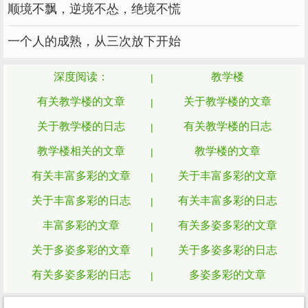
道，楼道是那么的干净光滑。
顺境不飘，逆境不怂，绝境不慌
当然最美的还是那一排柳树了，到了春天和
一个人的成熟，从三次放下开始
夏天，柳树开花了就会有一大片柳絮朝你飞来，
扑在你脸上、身上，就像一朵朵棉花。
深度阅读：
教学楼
有关教学楼的文章
关于教学楼的文章
啊，我爱你，美丽的校园！你是知识的海
洋，是智慧的源泉，我会永远记住你。
关于教学楼的日志
有关教学楼的日志
教学楼相关的文章
教学楼的文章
篇四：多彩的校园通用作文
有关丰富多彩的文章
关于丰富多彩的文章
多彩的校园作文350字
关于丰富多彩的日志
有关丰富多彩的日志
下课了，同学们欢快的飞奔出了教室，校园
丰富多彩的文章
有关多姿多彩的文章
里立刻热闹起来。同学们有的堆雪人，有的打雪
关于多姿多彩的文章
关于多姿多彩的日志
仗，玩得真开心啊！我觉得同学们最喜欢的就是
有关多姿多彩的日志
多姿多彩的文章
打雪仗了。我们班的巴瑞杰把雪团成大雪球向我
扔过来，我向一边一躲，雪球从我的身后擦身而
有关绚丽多彩的文章
关于绚丽多彩的文章