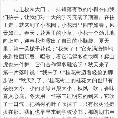
走进校园大门，一排错落有致的小树在向我
们招手，让我们对一天的学习充满了期望。在往
里走，就来到了小花园，小花园里四季如春，风
景如画。春天，花园里的小草、小花一个劲儿地
向上冲，迎春花也露出了自己的小脑袋。夏天
里，第一朵栀子花说：“我来了！”它充满激情地
来到校园玩耍、唱歌，看它唱得多欢快啊！爬山
虎也来伴舞，它们合作得多融洽呀！秋天来了，
第一片落叶说：“我来了！”桂花树迈着轻盈的脚
步说：“秋天到了。”桂花树上的桂花大的也只有
核桃大小，小的才绿豆般大小，秋风一吹，香味
直入心底。冬天用一丝寒气证明它的到来，它吹
了一口气，把杨树的叶子吹掉了，只有松树还挺
拔在那。我们也早早来到学校读书，那朗朗书声