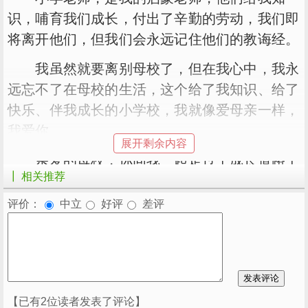
识，哺育我们成长，付出了辛勤的劳动，我们即
将离开他们，但我们会永远记住他们的教诲经。
我虽然就要离别母校了，但在我心中，我永
远忘不了在母校的生活，这个给了我知识、给了
快乐、伴我成长的小学校，我就像爱母亲一样，
我爱你。
展开剩余内容
亲爱的母校，你同我一起走过了成长道路上
┃ 相关推荐
的风风雨雨，你同我一起尝遍人生最初的酸甜苦
辣。从一年到六年级，我们目睹了学校的发展，
评价：
中立
好评
差评
建了教学楼、科技楼，我们在崭新的课堂上课，
我们有了电脑室、音乐室、图书室……许多外面
的学生转到我们小学就读，他们来这儿人生地不
熟，我们就关心他们，帮助他们。我们与他们一
【已有2位读者发表了评论】
起共成长，共进步，给美丽的校园增添了几分色