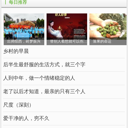
┃ 每日推荐
篇三：多彩的校园通用作文
美丽的事物总是让人赞不绝口，现在就让我
带你们去我们学校游览一下吧。
一眼望去，有一排长长的推拉门，旁边有一
出师阳西，岭梦振兴
替别人着想就可以伤害别人吗
落果的命运
堵墙，墙上挂着五颜六色的旗子，下面有“宁兴
乡村的早晨
北校”四个大字，整体来看是那么的庄严朴实。
后半生最舒服的生活方式，就三个字
走进校园，就看见了一条笔直、宽阔的路，
这条路直通向楼梯。走在路中间，往左边一看，
人到中年，做一个情绪稳定的人
看见了充满趣味的幼儿园，幼儿园旁边写了几句
老了以后才知道，最亲的只有三个人
名言，这是在鼓励我们要珍惜时间，刻苦学习。
拾阶而上，一座座教学楼就会展现在你面
尺度（深刻）
前，楼上的玻璃是那么齐整，窗明几净。楼门是
爱干净的人，穷不久
用玻璃做成的，进入教学楼就会发现长长的楼