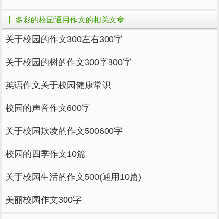
彩。
┃ 多彩的校园通用作文的相关文章
在成长的道路上，我常有郁闷的心情，它使
关于校园的作文300左右300字
我烦燥不安，烦恼诉与谁，有老师、同学倾听我
的心曲，我或者在校园路上走一走，看看那些
关于校园的树的作文300字800字
花，那些树，看看那些生龙活虎的同学们，烦恼
英语作文关于校园健康常识
就烟沙云散了……
校园的声音作文600字
美丽的学校生活丰富多彩，母校，我多想在
你的身边呆下去。
关于校园欺凌的作文500600字
作者：朱继章
校园的四季作文10篇
地址：354500 福建省建宁县实验小学六年
关于校园生活的作文500(通用10篇)
级五班
美丽校园作文300字
指导老师：宁江炳